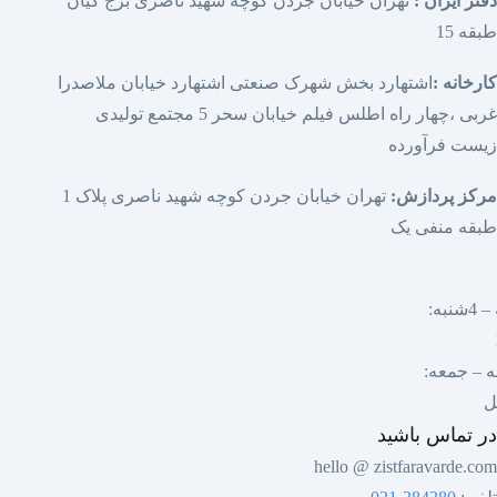
دفتر ایران :
تهران خیابان جردن کوچه شهید ناصری برج کیان
طبقه 15
کارخانه :
اشتهارد بخش شهرک صنعتی اشتهارد خیابان ملاصدرا
غربی ،چهار راه اطلس فیلم خیابان سحر 5 مجتمع تولیدی
زیست فرآورده
مرکز پردازش:
تهران خیابان جردن کوچه شهید ناصری پلاک 1
طبقه منفی یک
نبه:
ل
در تماس باشید
hello @ zistfaravarde.com