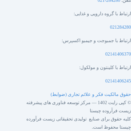
تلفن:
284280-021
ارتباط با گروه دارویی و غذایی:
021284280
ارتباط با جمبوجت و جیمبو اکسپرس:
02141406370
ارتباط با کلینتون و مولکول:
02141406245
حقوق مالکیت فکر و علائم تجاری (ضوابط)
© کپی رایت 1402 — مرکز توسعه فناوری های پیشرفته
زیست فرآروده چیستا
کلیه حقوق برای صنایع تولیدی تحقیقاتی زیست فرآورده
چیستا محفوظ است.