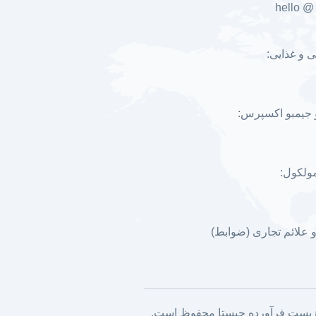
hello @
ی و غذایی:
 جیمبو اکسپرس:
مولکول:
 علائم تجاری (ضوابط)
ی زیست فرآورده چیستا محفوظ است.