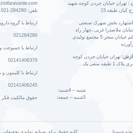
 :
تهران خیابان جردن کوچه شهید
 zistfaravarde.com
 کیان طبقه 15
تلفن:
284280-021
شتهارد بخش شهرک صنعتی
ارتباط با گروه داروی
یابان ملاصدرا غربی ،چهار راه
021284280
اطلس فیلم خیابان سحر 5 مجتمع تولیدی
ورده
ارتباط با جمبوجت و
ازش:
تهران خیابان جردن کوچه
02141406370
 1 طبقه منفی یک
ارتباط با کلینتون و 
02141406245
شنبه – 4شنبه:
5شنبه – جمعه:
حقوق مالکیت فکر و
کلیه حقوق برای صنایع تولیدی تحقیقات