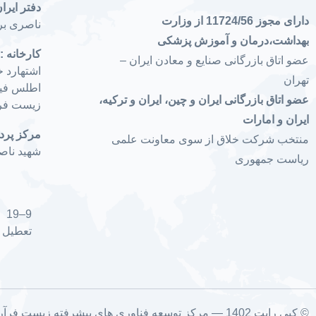
دفتر ایران
دارای مجوز 11724/56 از وزارت
ناصری برج
بهداشت،درمان و آموزش پزشکی
کارخانه :
ا
عضو اتاق بازرگانی صنایع و معادن ایران –
اشتهارد خ
تهران
عضو اتاق بازرگانی ایران و چین، ایران و ترکیه،
زیست فرآ
ایران و امارات
مرکز پرد
منتخب شرکت خلاق از سوی معاونت علمی
شهید ناصری پلاک
ریاست جمهوری
9–19
تعطیل
© کپی رایت 1402 — مرکز توسعه فناوری های پیشرفته زیست فرآروده چیستا